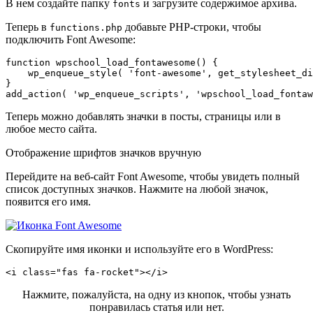
В нем создайте папку
и загрузите содержимое архива.
fonts
Теперь в
добавьте PHP-строки, чтобы
functions.php
подключить Font Awesome:
function wpschool_load_fontawesome() {

    wp_enqueue_style( 'font-awesome', get_stylesheet_di
}

add_action( 'wp_enqueue_scripts', 'wpschool_load_fontaw
Теперь можно добавлять значки в посты, страницы или в
любое место сайта.
Отображение шрифтов значков вручную
Перейдите на веб-сайт Font Awesome, чтобы увидеть полный
список доступных значков. Нажмите на любой значок,
появится его имя.
Скопируйте имя иконки и используйте его в WordPress:
<i class="fas fa-rocket"></i>
Нажмите, пожалуйста, на одну из кнопок, чтобы узнать
понравилась статья или нет.