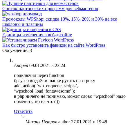
Список партнерских программ для вебмастеров
Промокоды WPShop: скидка 10%, 15%, 20% и 30% на все
шаблоны и плагины
Единицы измерения в веб-дизайне
Как быстро установить фавикон на сайте WordPress
Обсуждение: 3
Андрей
09.01.2021 в 23:24
подключил через function
браузер выдаёт в шапке ругать на строку
add_action( ‘wp_enqueue_scripts’,
‘wpschool_load_fontawesome’ );
в php ничего не понимаю, может слово “wpschool” надо
поменять, но на что? ))
Ответить
Михаил Петров
author
27.01.2021 в 19:48