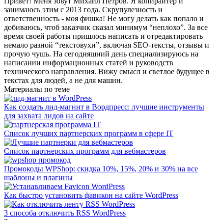
Привет! Меня зовут Михаил Петров. Я копирайтер и
занимаюсь этим с 2013 года. Скрупулезность и
ответственность - моя фишка! Не могу делать как попало и
добиваюсь, чтоб заказчик сказал минимум “неплохо”. За все
время своей работы пришлось написать и отредактировать
немало разной “текстовухи”, включая SEO-тексты, отзывы и
прочую чушь. На сегодняшний день специализируюсь на
написании информационных статей и руководств
технического направления. Вижу смысл и светлое будущее в
текстах для людей, а не для машин.
Материалы по теме
Как создать лид-магнит в Вордпресс: лучшие инструменты
для захвата лидов на сайте
Список лучших партнерских программ в сфере IT
Список партнерских программ для вебмастеров
Промокоды WPShop: скидка 10%, 15%, 20% и 30% на все
шаблоны и плагины
Как быстро установить фавикон на сайте WordPress
3 способа отключить RSS WordPress