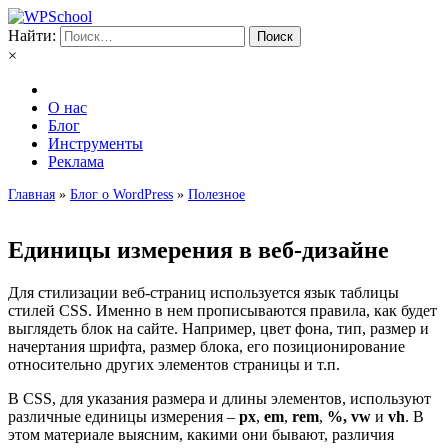
Найти:
×
О нас
Блог
Инструменты
Реклама
Главная
»
Блог о WordPress
»
Полезное
Единицы измерения в веб-дизайне
Для стилизации веб-страниц используется язык таблицы
стилей CSS. Именно в нем прописываются правила, как будет
выглядеть блок на сайте. Например, цвет фона, тип, размер и
начертания шрифта, размер блока, его позиционирование
относительно других элементов страницы и т.п.
В CSS, для указания размера и длины элементов, используют
различные единицы измерения –
px
,
em
,
rem
,
%, vw
и
vh
. В
этом материале выясним, какими они бывают, различия