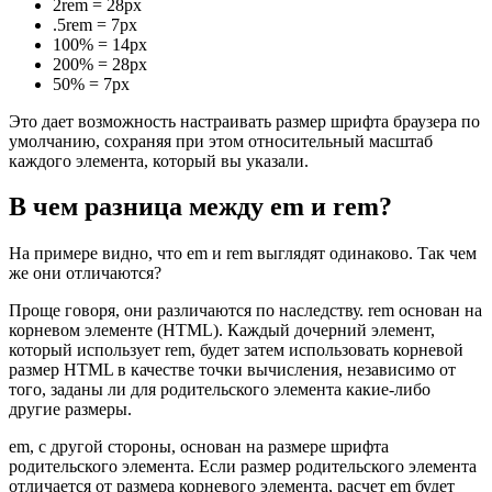
2rem = 28px
.5rem = 7px
100% = 14px
200% = 28px
50% = 7px
Это дает возможность настраивать размер шрифта браузера по
умолчанию, сохраняя при этом относительный масштаб
каждого элемента, который вы указали.
В чем разница между em и rem?
На примере видно, что em и rem выглядят одинаково. Так чем
же они отличаются?
Проще говоря, они различаются по наследству. rem основан на
корневом элементе (HTML). Каждый дочерний элемент,
который использует rem, будет затем использовать корневой
размер HTML в качестве точки вычисления, независимо от
того, заданы ли для родительского элемента какие-либо
другие размеры.
em, с другой стороны, основан на размере шрифта
родительского элемента. Если размер родительского элемента
отличается от размера корневого элемента, расчет em будет