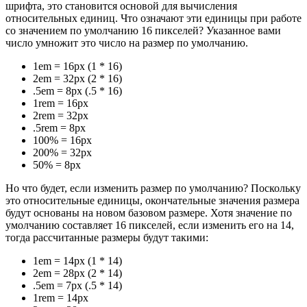
шрифта, это становится основой для вычисления
относительных единиц. Что означают эти единицы при работе
со значением по умолчанию 16 пикселей? Указанное вами
число умножит это число на размер по умолчанию.
1em = 16px (1 * 16)
2em = 32px (2 * 16)
.5em = 8px (.5 * 16)
1rem = 16px
2rem = 32px
.5rem = 8px
100% = 16px
200% = 32px
50% = 8px
Но что будет, если изменить размер по умолчанию? Поскольку
это относительные единицы, окончательные значения размера
будут основаны на новом базовом размере. Хотя значение по
умолчанию составляет 16 пикселей, если изменить его на 14,
тогда рассчитанные размеры будут такими:
1em = 14px (1 * 14)
2em = 28px (2 * 14)
.5em = 7px (.5 * 14)
1rem = 14px