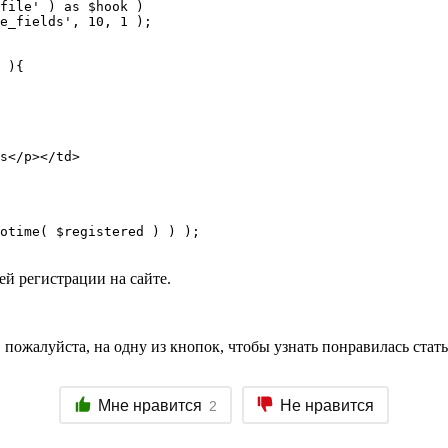
file' ) as $hook )

e_fields', 10, 1 );

 ){

s</p></td>

otime( $registered ) ) );

ей регистрации на сайте.
пожалуйста, на одну из кнопок, чтобы узнать понравилась стать
Мне нравится
Не нравится
2