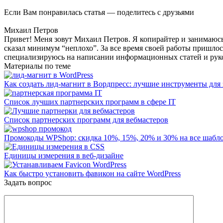
Если Вам понравилась статья — поделитесь с друзьями
Михаил Петров
Привет! Меня зовут Михаил Петров. Я копирайтер и занимаюсь э
сказал минимум “неплохо”. За все время своей работы пришлос
специализируюсь на написании информационных статей и руков
Материалы по теме
Как создать лид-магнит в Вордпресс: лучшие инструменты для 
Список лучших партнерских программ в сфере IT
Список партнерских программ для вебмастеров
Промокоды WPShop: скидка 10%, 15%, 20% и 30% на все шабл
Единицы измерения в веб-дизайне
Как быстро установить фавикон на сайте WordPress
Задать вопрос