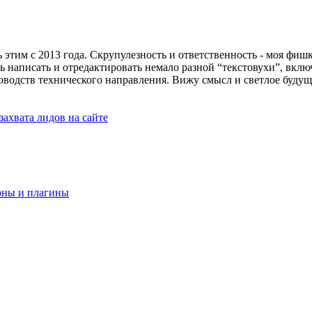
тим с 2013 года. Скрупулезность и ответственность - моя фишка
ь написать и отредактировать немало разной “текстовухи”, вкл
одств технического направления. Вижу смысл и светлое будущее
захвата лидов на сайте
оны и плагины