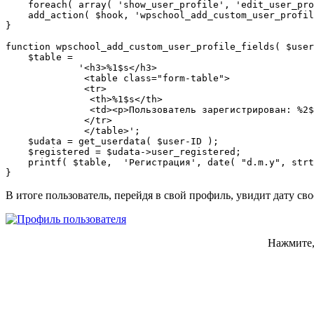
    foreach( array( 'show_user_profile', 'edit_user_pro
    add_action( $hook, 'wpschool_add_custom_user_profil
}

function wpschool_add_custom_user_profile_fields( $user
    $table =

             '<h3>%1$s</h3>

              <table class="form-table">

              <tr>

               <th>%1$s</th>

               <td><p>Пользователь зарегистрирован: %2$
              </tr>

              </table>';

    $udata = get_userdata( $user-ID );

    $registered = $udata->user_registered;

    printf( $table,  'Регистрация', date( "d.m.y", strt
}
В итоге пользователь, перейдя в свой профиль, увидит дату сво
Нажмите, 