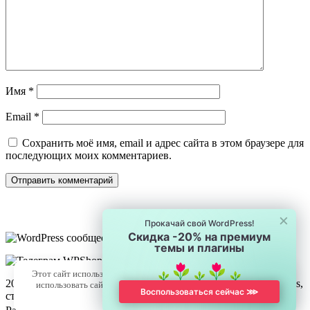
Имя
*
Email
*
Сохранить моё имя, email и адрес сайта в этом браузере для
последующих моих комментариев.
×
Прокачай свой WordPress!
Скидка -20% на премиум
темы и плагины
Этот сайт использует cookie для хранения данных. Продолжая
2016—2026 © WPSchool.ru — Обучающий ресурс о WordPress,
использовать сайт, Вы даете свое согласие на работу с этими
Воспользоваться сейчас ⋙
статьи, уроки, обучение и курсы.
файлами.
OK