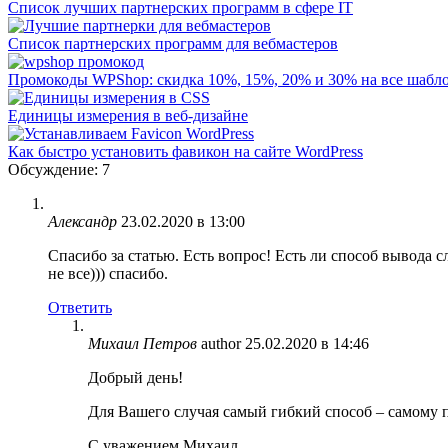
Список лучших партнерских программ в сфере IT
Список партнерских программ для вебмастеров
Промокоды WPShop: скидка 10%, 15%, 20% и 30% на все шабл
Единицы измерения в веб-дизайне
Как быстро установить фавикон на сайте WordPress
Обсуждение: 7
Александр
23.02.2020 в 13:00
Спасибо за статью. Есть вопрос! Есть ли способ вывода с
не все))) спасибо.
Ответить
Михаил Петров
author
25.02.2020 в 14:46
Добрый день!
Для Вашего случая самый гибкий способ – самому пи
С уважением Михаил