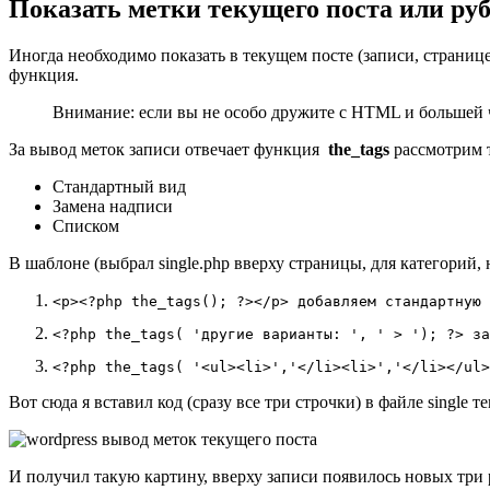
Показать метки текущего поста или ру
Иногда необходимо показать в текущем посте (записи, странице
функция.
Внимание: если вы не особо дружите с HTML и большей ч
За вывод меток записи отвечает функция
the_tags
рассмотрим т
Стандартный вид
Замена надписи
Списком
В шаблоне (выбрал single.php вверху страницы, для категорий, н
<p><?php the_tags(); ?></p> добавляем стандартную 
<?php the_tags( 'другие варианты: ', ' > '); ?> за
<?php the_tags( '<ul><li>','</li><li>','</li></ul>
Вот сюда я вставил код (сразу все три строчки) в файле single 
И получил такую картину, вверху записи появилось новых три 