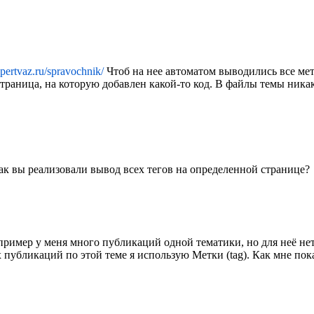
xpertvaz.ru/spravochnik/
Чтоб на нее автоматом выводились все метк
раница, на которую добавлен какой-то код. В файлы темы никак
как вы реализовали вывод всех тегов на определенной странице?
ример у меня много публикаций одной тематики, но для неё нет 
публикаций по этой теме я использую Метки (tag). Как мне показа