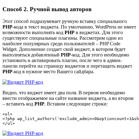
Способ 2. Ручной вывод авторов
Этот способ подразумевает ручную вставку специального
PHP
-кода в текст виджета. По умолчанию, WordPress не имеет
возможности выполнять код
PHP
в виджетах. Для этого
существуют специальные плагины. Рассмотрим один из
наиболее популярных среди пользователей –
PHP Code
Widget
. Дополнение создает свой виджет, в котором будет
выполняться добавленный
PHP
-код. Для этого необходимо
установить и активировать плагин, после чего в админ-
панели перейти на страницу виджетов и перетащить виджет
PHP
-код в нужное место Вашего сайдбара.
Видно, что виджет имеет два поля. В первом необходимо
ввести отображаемое на сайте название виджета, а во втором
– вставить код
PHP
. Вставим следующие строки:
<ul>

<?php wp_list_authors('exclude_admin=0&optioncount=1&sh
</ul>