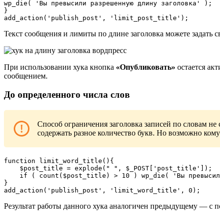
wp_die( 'Вы превысили разрешенную длину заголовка' );

}

add_action('publish_post', 'limit_post_title');
Текст сообщения и лимиты по длине заголовка можете задать с
При использовании хука кнопка
«Опубликовать»
остается акт
сообщением.
До определенного числа слов
Способ ограничения заголовка записей по словам не
содержать разное количество букв. Но возможно ком
function limit_word_title(){

    $post_title = explode(" ", $_POST['post_title']);

    if ( count($post_title) > 10 ) wp_die( 'Вы превысил
}

add_action('publish_post', 'limit_word_title', 0);
Результат работы данного хука аналогичен предыдущему — с 