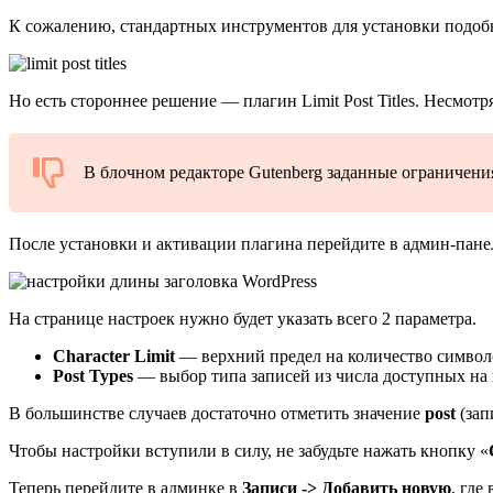
К сожалению, стандартных инструментов для установки подобн
Но есть стороннее решение —
плагин Limit Post Titles
. Несмотр
В блочном редакторе Gutenberg заданные ограничения
После установки и активации плагина перейдите в админ-пан
На странице настроек нужно будет указать всего 2 параметра.
Character Limit
— верхний предел на количество символо
Post Types
— выбор типа записей из числа доступных на в
В большинстве случаев достаточно отметить значение
post
(зап
Чтобы настройки вступили в силу, не забудьте нажать кнопку «
Теперь перейдите в админке в
Записи -> Добавить новую
, где