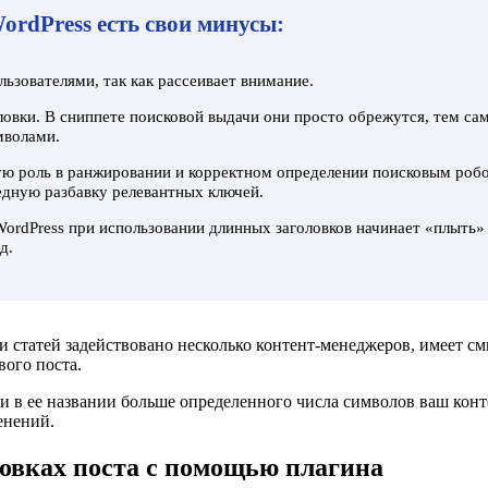
ordPress есть свои минусы:
ьзователями, так как рассеивает внимание.
ловки. В сниппете поисковой выдачи они просто обрежутся, тем с
мволами.
ую роль в ранжировании и корректном определении поисковым робо
едную разбавку релевантных ключей.
rdPress при использовании длинных заголовков начинает «плыть» в
д.
и статей задействовано несколько контент-менеджеров, имеет см
вого поста.
нии в ее названии больше определенного числа символов ваш ко
енений.
ловках поста с помощью плагина