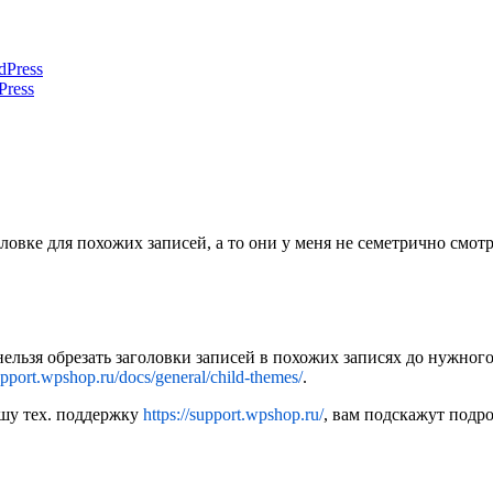
Press
оловке для похожих записей, а то они у меня не семетрично смот
ьзя обрезать заголовки записей в похожих записях до нужного 
support.wpshop.ru/docs/general/child-themes/
.
ашу тех. поддержку
https://support.wpshop.ru/
, вам подскажут подр