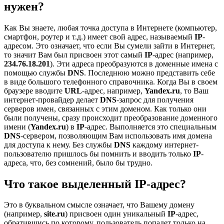
нужен?
Как Вы знаете, любая точка доступа в Интернете (компьютер,
смартфон, роутер и т.д.) имеет свой адрес, называемый
IP
-
адресом. Это означает, что если Вы сумели зайти в Интернет,
то значит Вам был присвоен этот самый
IP
-адрес (например,
234.76.18.201
). Эти адреса преобразуются в доменные имена с
помощью службы
DNS
. Последнюю можно представить себе
в виде большого телефонного справочника. Когда Вы в своем
браузере вводите
URL
-адрес, например,
Yandex.ru
, то Ваш
интернет-провайдер делает
DNS
-запрос для получения
серверов имен, связанных с этим доменом. Как только они
были получены, сразу происходит преобразование доменного
имени (
Yandex.ru
) в
IP
-адрес. Выполняется это специальным
DNS
-сервером, позволяющим Вам использовать имя домена
для доступа к нему. Без службы
DNS
каждому интернет-
пользователю пришлось бы помнить и вводить только
IP
-
адреса, что, без сомнений, было бы трудно.
Что такое выделенный IP-адрес?
Это в буквальном смысле означает, что Вашему домену
(например,
site.ru
) присвоен один уникальный
IP
-адрес,
обратившись по которому, пользователь попадет только на