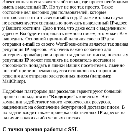
Электронная почта является областью, где просто необходимо
иметь выделенный
IP
. Но тут не все так просто. Такое
состояние дел выгодно для пользователей, которые
отправляют сотни тысяч
e-mail
в год. И даже в таком случае
не рекомендуется специально получать выделенный
IP
-адрес
у Вашего хостинга. Дело в том, что даже если с выделенным
адресом Вы будете отправлять немного писем, это может Вам
навредить. Основной причиной наличия своего
IP
для
отправки
e-mail
со своего WordPress-сайта является так званая
репутация
IP
-адресов. Это очень важно особенно для
интернет-провайдеров и процента доставки писем, поскольку
репутация
IP
может повлиять на показатель доставки и
способность попадать в ящики Ваших посетителей. Именно
по этой причине рекомендуется использовать сторонние
решения для отправки электронных писем (например,
MailChimp
).
Подобные платформы для рассылок гарантируют большой
процент попадания во “
Входящие
” к клиентам. Эти
компании задействуют много человеческих ресурсов,
нацеленных на обеспечение безупречной доставки писем. В
их задачи входит также проверка собственных
IP
-адресов на
наличие в каких-либо черных списках.
С точки зрения работы с SSL