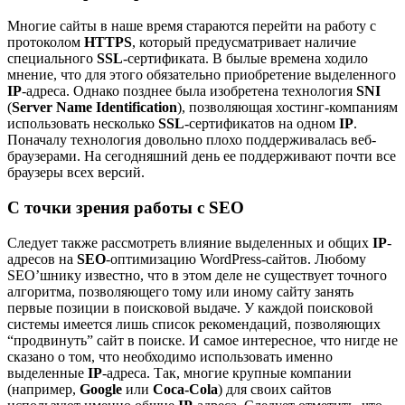
Многие сайты в наше время стараются перейти на работу с
протоколом
HTTPS
, который предусматривает наличие
специального
SSL
-сертификата. В былые времена ходило
мнение, что для этого обязательно приобретение выделенного
IP
-адреса. Однако позднее была изобретена технология
SNI
(
Server Name Identification
), позволяющая хостинг-компаниям
использовать несколько
SSL
-сертификатов на одном
IP
.
Поначалу технология довольно плохо поддерживалась веб-
браузерами. На сегодняшний день ее поддерживают почти все
браузеры всех версий.
С точки зрения работы с SEO
Следует также рассмотреть влияние выделенных и общих
IP
-
адресов на
SEO
-оптимизацию WordPress-сайтов. Любому
SEO’шнику известно, что в этом деле не существует точного
алгоритма, позволяющего тому или иному сайту занять
первые позиции в поисковой выдаче. У каждой поисковой
системы имеется лишь список рекомендаций, позволяющих
“продвинуть” сайт в поиске. И самое интересное, что нигде не
сказано о том, что необходимо использовать именно
выделенные
IP
-адреса. Так, многие крупные компании
(например,
Google
или
Coca-Cola
) для своих сайтов