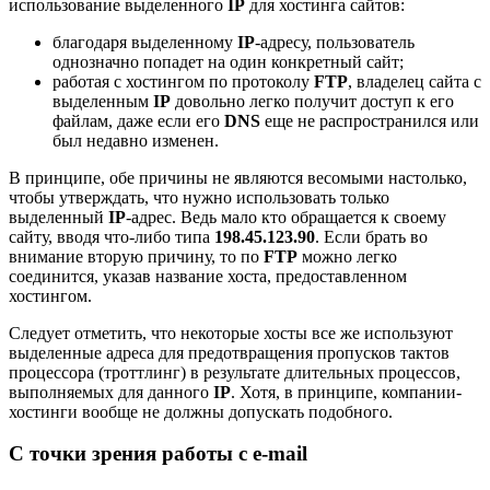
использование выделенного
IP
для хостинга сайтов:
благодаря выделенному
IP
-адресу, пользователь
однозначно попадет на один конкретный сайт;
работая с хостингом по протоколу
FTP
, владелец сайта с
выделенным
IP
довольно легко получит доступ к его
файлам, даже если его
DNS
еще не распространился или
был недавно изменен.
В принципе, обе причины не являются весомыми настолько,
чтобы утверждать, что нужно использовать только
выделенный
IP
-адрес. Ведь мало кто обращается к своему
сайту, вводя что-либо типа
198.45.123.90
. Если брать во
внимание вторую причину, то по
FTP
можно легко
соединится, указав название хоста, предоставленном
хостингом.
Следует отметить, что некоторые хосты все же используют
выделенные адреса для предотвращения пропусков тактов
процессора (троттлинг) в результате длительных процессов,
выполняемых для данного
IP
. Хотя, в принципе, компании-
хостинги вообще не должны допускать подобного.
С точки зрения работы с e-mail