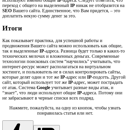
используют именно общие
IP
-адреса. Следует отметить, что
переход с общего на выделенный
IP
никак не отобразится на
SEO
Вашего сайта. Единственное, что Вам придется, – это
доплатить некую сумму денег за это.
Итоги
Как показывает практика, для успешной работы и
продвижения Вашего сайта можно использовать как общие,
так и выделенные
IP
-адреса. Разница будет только в каких-то
технических мелочах и вложенных деньгах. Современные
технологии поисковых систем “научились” учитывать, что
интернет-ресурс может располагаться на виртуальном
хостинге, и пользователь не в силах контролировать сайты,
которые делят один и тот же
IP
-адрес или
IP
-подсеть. Другой
сайт, который использует тот же
IP
-адрес, может пострадать
от атак. Система
Google
учитывает разные виды атак, и
“знает”, что люди используют общие
IP
-адреса. Потому они
не забрасывают в черные списки всех подряд.
Нажмите, пожалуйста, на одну из кнопок, чтобы узнать
понравилась статья или нет.