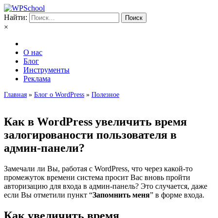
Найти:
×
О нас
Блог
Инструменты
Реклама
Главная
»
Блог о WordPress
»
Полезное
Как в WordPress увеличить время
залогированости пользователя в
админ-панели?
Замечали ли Вы, работая с WordPress, что через какой-то
промежуток времени система просит Вас вновь пройти
авторизацию для входа в админ-панель? Это случается, даже
если Вы отметили пункт “
Запомнить меня
” в форме входа.
Как увеличить время