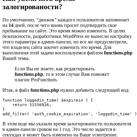
залогированости?
По умолчанию, “движок” каждого пользователя запоминает
на
14
дней, после чего вновь просит подтвердить свое
пребывание на сайте. Это время можно изменить. В целях
безопасности, разработчики WordPress не вынесли настройку
этого параметра в админ-панели, но все же предусмотрели,
что владелец сайта захочет изменить это время. Для
выполнения этой задачи воспользуемся файлом
functions.php
Вашей темы.
Если Вы не знаете, как редактировать
functions.php
, то в этом случае Вам поможет
плагин
ProFunctions
.
Итак, в файл
functions.php
нужно добавить следующий код:
function loggedin_time( $expirein ) {

    return 31556926; 

}

add_filter( 'auth_cookie_expiration', 'loggedin_time' )
В этом коде мы указали время залогированости пользователя
в админ-панели сроком на 1 год. Это число задается в
секундах и может быть изменено на Ваше усмотрение.