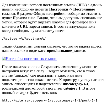
Для изменения настроек постоянных ссылок (ЧПУ) в админ-
панели необходимо перейти
Настройки -> Постоянные
ссылки
. В разделе
Общие настройки
необходимо отметить
пункт
Произвольно
. Видно, что нам доступны специальные
метки, которые будут задавать шаблон для формирования
конечного
URL
-адреса записи. В соответствующем поле
ввода необходимо указать следующее:
/%category%/%postname%/
Таким образом мы указали системе, что хотим видеть адреса
наших ссылок в виде
категория/название_записи
.
После нажатия кнопки
Сохранить изменения
указанные
настройки вступят в силу. Следует отметить, что в таком
случае “движок” сам подставит в адрес название
подкатегории, если такая имеется. К примеру, пусть у нас есть
запись, относящаяся к подкатегории
subcategory-1-1
,
родительской для которой выступает
category-1
. В итоге
полный ее адрес будет иметь вид:
http://site.ru/category-1/subcategory-1-1/post-1-1