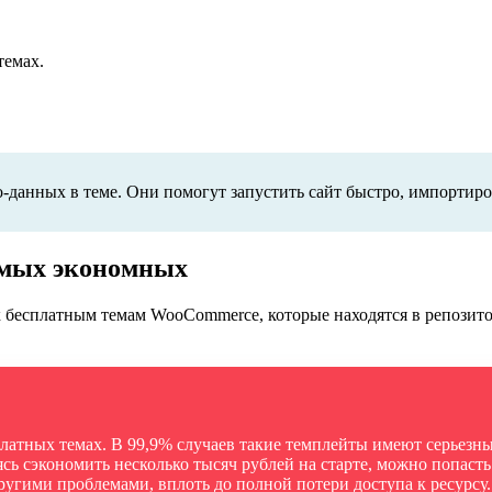
темах.
данных в теме. Они помогут запустить сайт быстро, импортиро
амых экономных
к бесплатным темам WooCommerce, которые находятся в репозит
 платных темах. В 99,9% случаев такие темплейты имеют серьезн
ь сэкономить несколько тысяч рублей на старте, можно попасть
ругими проблемами, вплоть до полной потери доступа к ресурсу.