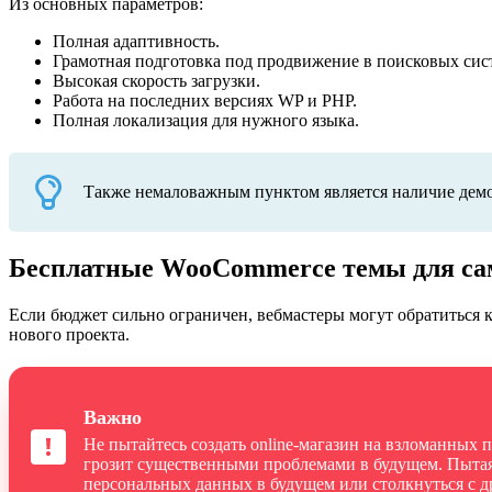
Из основных параметров:
Полная адаптивность.
Грамотная подготовка под продвижение в поисковых сис
Высокая скорость загрузки.
Работа на последних версиях WP и PHP.
Полная локализация для нужного языка.
Также немаловажным пунктом является наличие демо-
Бесплатные WooCommerce темы для с
Если бюджет сильно ограничен, вебмастеры могут обратиться 
нового проекта.
Важно
Не пытайтесь создать online-магазин на взломанных
грозит существенными проблемами в будущем. Пытаяс
персональных данных в будущем или столкнуться с д