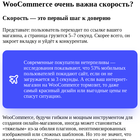
WooCommerce очень важна скорость?
Скорость — это первый шаг к доверию
Представьте: пользователь переходит по ссылке вашего
магазина, а страница грузится 5–7 секунд. Скорее всего, он
закроет вкладку и уйдёт к конкурентам.
Современные покупатели нетерпеливы —
исследования показывают, что 53% мобильных
пользователей покидают сайт, если он не
загружается за 3 секунды. А если ваш интернет-
магазин на WooCommerce тормозит, то даже
самый красивый дизайн или выгодные цены не
спасут ситуацию.
WooCommerce, будучи гибким и мощным инструментом для
создания онлайн-магазинов, иногда может становиться
«тяжелым» из-за обилия плагинов, неоптимизированных
изображений или сложных шаблонов. Но это не значит, что
платформа плохая. Просто важно правильно её настроить.