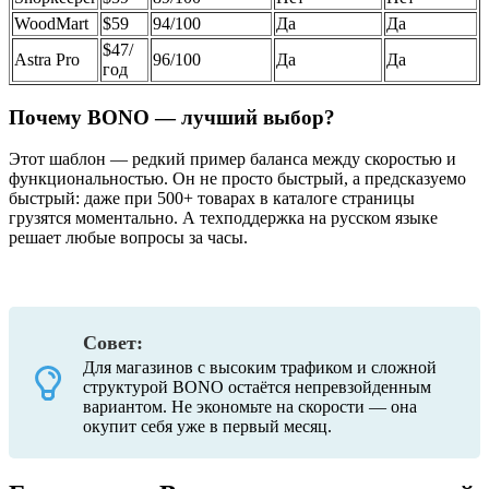
WoodMart
$59
94/100
Да
Да
$47/
Astra Pro
96/100
Да
Да
год
Почему BONO — лучший выбор?
Этот шаблон — редкий пример баланса между скоростью и
функциональностью. Он не просто быстрый, а предсказуемо
быстрый: даже при 500+ товарах в каталоге страницы
грузятся моментально. А техподдержка на русском языке
решает любые вопросы за часы.
Промокод на Bono
Совет:
Для магазинов с высоким трафиком и сложной
структурой BONO остаётся непревзойденным
вариантом. Не экономьте на скорости — она
окупит себя уже в первый месяц.