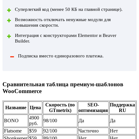
Суперлегкий код (менее 50 КБ на главной странице).
Возможность отключать ненужные модули для
повышения скорости.
Интеграция с конструкторами Elementor и Beaver
Builder.
Подписка вместо единоразового платежа.
Сравнительная таблица премиум-шаблонов
WooCommerce
Скорость (по
SEO-
Поддержка
Название
Цена
GTmetrix)
оптимизация
RU
4900
BONO
98/100
Да
Да
руб.
Flatsome
$59
92/100
Частично
Нет
Shopkeeper
$59
89/100
Нет
Нет