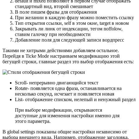
default и mixed позволяют в первом случае отображать
стандартный вид, второй смешивает
В поле пишем фразы для отображения
При желании в каждую фразу можно поместить ссылку
Тип открытия ссылки, self в этом окне, target в новом
Закрывать ли линк от индексации, тегом noffolow,
ставим галочку при необходимости
Добавление поля для следующей записи вордпресс
Такими не хитрыми действиями добавляем остальное.
Перейдя в Ticke Mode настраиваем модификацию этой
бегущей строки, главные раздел это выбор отображения есть:
Scroll- непрерывно двигающийся текст
Rotate- появляется одна фраза, останавливается на
несколько секунд, исчезает и появляется новая
List- отображение списком, нелепый и ненужный раздел
При выборе модификации, открываются
доступные для изменения настройки именно для
этого параметра.
В global settings показаны общие настройки независимо от
выбора внешнего вида. Например, отображение заголовка,