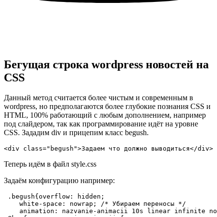
Бегущая строка wordpress новостей на
CSS
Данный метод считается более чистым и современным в
wordpress, но предполагаются более глубокие познания CSS и
HTML, 100% работающий с любым дополнением, например
под слайдером, так как программирование идёт на уровне
CSS. Зададим div и прицепим класс begush.
<div class="begush">Задаем что должно выводиться</div>
Теперь идём в файл style.css
Задаём конфигурацию например:
 .begush{overflow: hidden;

    white-space: nowrap; /* Убираем переносы */

    animation: nazvanie-animacii 10s linear infinite no