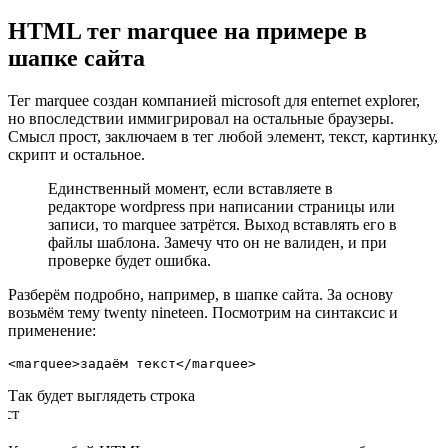
HTML тег marquee на примере в
шапке сайта
Тег marquee создан компанией microsoft для enternet explorer,
но впоследствии иммигрировал на остальные браузеры.
Смысл прост, заключаем в тег любой элемент, текст, картинку,
скрипт и остальное.
Единственный момент, если вставляете в
редакторе wordpress при написании страницы или
записи, то marquee затрётся. Выход вставлять его в
файлы шаблона. Замечу что он не валиден, и при
проверке будет ошибка.
Разберём подробно, например, в шапке сайта. За основу
возьмём тему twenty nineteen. Посмотрим на синтаксис и
применение:
<marquee>задаём текст</marquee>
Так будет выглядеть строка
зада