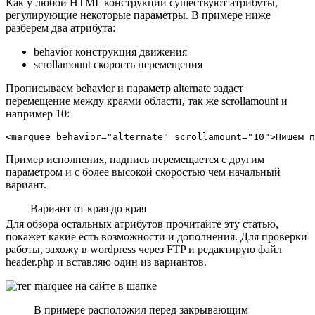
Как у любой HTML конструкции существуют атрибуты,
регулирующие некоторые параметры. В примере ниже
разберем два атрибута:
behavior конструкция движения
scrollamount скорость перемещения
Прописываем behavior и параметр alternate задаст
перемещение между краями области, так же scrollamount и
например 10:
<marquee behavior=
"alternate" scrollamount="10"
>Пишем п
Пример исполнения, надпись перемещается с другим
параметром и с более высокой скоростью чем начальный
вариант.
Вариант от края до края
Для обзора остальных атрибутов прочитайте
эту статью
,
покажет какие есть возможности и дополнения. Для проверки
работы, захожу в wordpress через FTP и редактирую файл
header.php и вставляю один из вариантов.
В примере расположил перед закрывающим