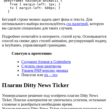
 @keyframes nazvanie-animacii {

    from { margin-left: 1px; }

    to { margin-left: 600px; }

Бегущей строке можно задать цвет фона и текста. Для
оптимального выбора воспользуйтесь
css палитрой
, которую
вы сделали специально для таких случаев.
Подробнее почитайте в интернете, статей куча. Основывается
способ на связке двух стилей animation, регулирующий подачу,
и keyframes, управляющий границами.
Советую к прочтению:
Создание блоков в Guttenberg
Сделать свои шорткоды
Узнаем PHP версию движка
Пиксели или
px – это
Плагин Ditty News Ticker
Универсальное решение под wordpress плагин Ditty News
Ticker. Поиски альтернатив не увенчались успехом, остальные
сложные и разобраться необходимо время.
Устанавливается Ditty News Ticker стандартным поиском из