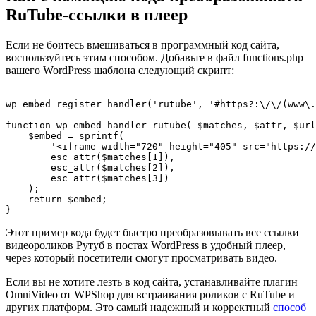
RuTube-ссылки в плеер
Если не боитесь вмешиваться в программный код сайта,
воспользуйтесь этим способом. Добавьте в файл functions.php
вашего WordPress шаблона следующий скрипт:
wp_embed_register_handler('rutube', '#https?:\/\/(www\.
function wp_embed_handler_rutube( $matches, $attr, $url
    $embed = sprintf(

        '<iframe width="720" height="405" src="https://
        esc_attr($matches[1]), 

        esc_attr($matches[2]), 

        esc_attr($matches[3])

    );

    return $embed;

Этот пример кода будет быстро преобразовывать все ссылки
видеороликов Рутуб в постах WordPress в удобный плеер,
через который посетители смогут просматривать видео.
Если вы не хотите лезть в код сайта, устанавливайте плагин
OmniVideo от WPShop для встраивания роликов с RuTube и
других платформ. Это самый надежный и корректный
способ