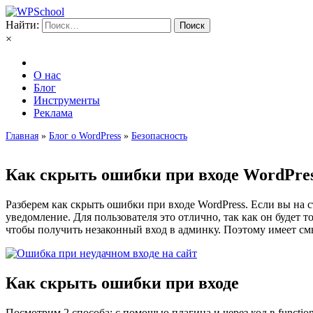
Найти:
×
О нас
Блог
Инструменты
Реклама
Главная
»
Блог о WordPress
»
Безопасность
Как скрыть ошибки при входе WordPre
Разберем как скрыть ошибки при входе WordPress. Если вы на 
уведомление. Для пользователя это отлично, так как он будет т
чтобы получить незаконный вход в админку. Поэтому имеет см
Как скрыть ошибки при входе
Посмотрим 2 способа: с помощью плагина и через код в function