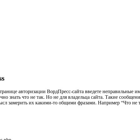
ss
странице авторизации ВордПресс-сайта введете неправильные имя
очно знать что не так. Но не для владельца сайта. Такие сообще
ысл замерить их какими-то общими фразами. Например “Что не т
s.php.