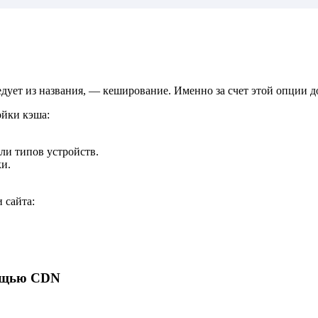
ледует из названия, — кеширование. Именно за счет этой опции 
ойки кэша:
ли типов устройств.
ки.
 сайта:
мощью CDN