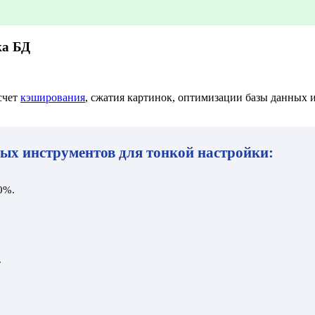
ка БД
счет
кэширования
, сжатия картинок, оптимизации базы данных
ных инструментов для тонкой настройки:
0%.
.