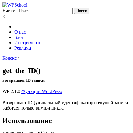
Найти:
×
О нас
Блог
Инструменты
Реклама
Кодекс
/
get_the_ID()
возвращает ID записи
WP 2.1.0
Функции WordPress
Возвращает ID (уникальный идентификатор) текущей записи,
работает только внутри цикла.
Использование
<?php get_the_ID(); ?>