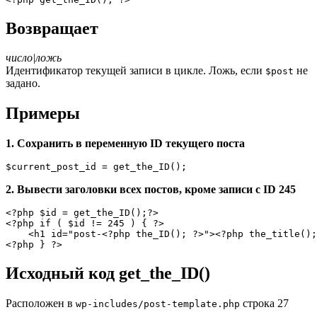
Возвращает
число|ложь
Идентификатор текущей записи в цикле. Ложь
, если
не
$post
задано.
Примеры
1. Сохранить в переменную ID текущего поста
$current_post_id = get_the_ID();
2. Вывести заголовки всех постов, кроме записи с ID 245
<?php $id = get_the_ID();?>

<?php if ( $id != 245 ) { ?>

    <h1 id="post-<?php the_ID(); ?>"><?php the_title();
<?php } ?>
Исходный код get_the_ID()
Расположен в
строка 27
wp-includes/post-template.php