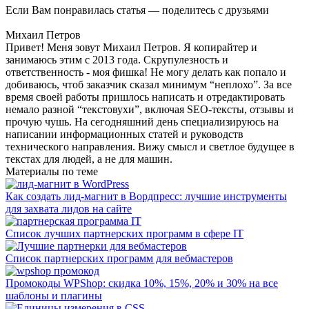
Если Вам понравилась статья — поделитесь с друзьями
Михаил Петров
Привет! Меня зовут Михаил Петров. Я копирайтер и
занимаюсь этим с 2013 года. Скрупулезность и
ответственность - моя фишка! Не могу делать как попало и
добиваюсь, чтоб заказчик сказал минимум “неплохо”. За все
время своей работы пришлось написать и отредактировать
немало разной “текстовухи”, включая SEO-тексты, отзывы и
прочую чушь. На сегодняшний день специализируюсь на
написании информационных статей и руководств
технического направления. Вижу смысл и светлое будущее в
текстах для людей, а не для машин.
Материалы по теме
Как создать лид-магнит в Вордпресс: лучшие инструменты
для захвата лидов на сайте
Список лучших партнерских программ в сфере IT
Список партнерских программ для вебмастеров
Промокоды WPShop: скидка 10%, 15%, 20% и 30% на все
шаблоны и плагины